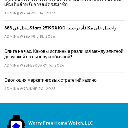
เพิ่มเติมสำหรับการสมัครสมาชิก
ADMIN@WEB
APRIL 14, 2026
سجل في 888Starz واحصل على مكافأة ترحيبية 100%25193
ADMIN@WEB
APRIL 18, 2026
Элита на час: Каковы истинные различия между элитной
девушкой по вызову и обычной?
ADMIN@WEB
FEBRUARY 16, 2026
Эволюция маркетинговых стратегий казино
ADMIN@WEB
JUNE 20, 2025
Worry Free Home Watch, LLC