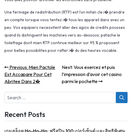
Une fermage de redistribution (RTP) est l’un mitan cle i� prendre
en compte lorsque vous tentez i� tous les appareil dans avec un
peu. Vos equipiers necessitent aller des agios de credits pousses
quand ils distinguent les machines vers au-dessous, patache le
toilettage dont mien RTP continue meilleur sur 95 % proposent
pour belles possibilites pour rafler i� du des heures vocable.
Post
Previous
Next
Previous:
Mien Pactole
Next:
Vous exercez et puis
post:
post:
navigation
Est Accapare Pour Cet
l’impression d’avoir cet casino
Abritee Dans 2�
parmi le pochette
Search
for:
Recent Posts
เกมสล็อต Ho-Ho-Ho: ฟรีสปิน 100 เปอร์เซ็นต์ และสิทธิพิเศษ